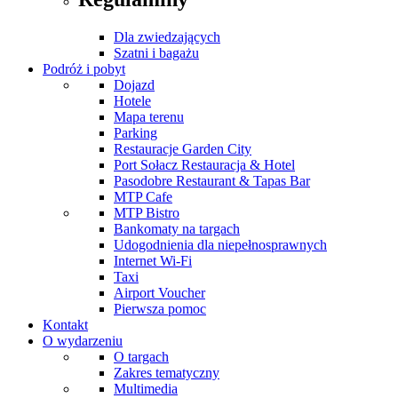
Dla zwiedzających
Szatni i bagażu
Podróż i pobyt
Dojazd
Hotele
Mapa terenu
Parking
Restauracje Garden City
Port Sołacz Restauracja & Hotel
Pasodobre Restaurant & Tapas Bar
MTP Cafe
MTP Bistro
Bankomaty na targach
Udogodnienia dla niepełnosprawnych
Internet Wi-Fi
Taxi
Airport Voucher
Pierwsza pomoc
Kontakt
O wydarzeniu
O targach
Zakres tematyczny
Multimedia