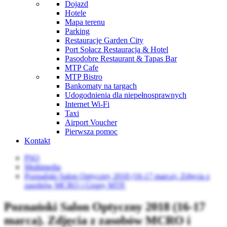
Dojazd
Hotele
Mapa terenu
Parking
Restauracje Garden City
Port Sołacz Restauracja & Hotel
Pasodobre Restaurant & Tapas Bar
MTP Cafe
MTP Bistro
Bankomaty na targach
Udogodnienia dla niepełnosprawnych
Internet Wi-Fi
Taxi
Airport Voucher
Pierwsza pomoc
Kontakt
PSO
Multimedia
Poznański Salon Optyczny 2018 (16-17 marca). Zdjęcia z
zasobów MCRO i Grupy MTP.
Poznański Salon Optyczny 2018 (16-17
marca). Zdjęcia z zasobów MCRO i