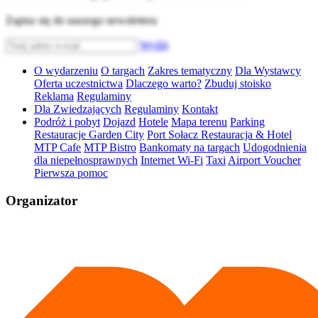
Zapisz się do naszego newslettera
Wyślij
O wydarzeniu
O targach
Zakres tematyczny
Dla Wystawcy
Oferta uczestnictwa
Dlaczego warto?
Zbuduj stoisko
Reklama
Regulaminy
Dla Zwiedzających
Regulaminy
Kontakt
Podróż i pobyt
Dojazd
Hotele
Mapa terenu
Parking
Restauracje Garden City
Port Sołacz Restauracja & Hotel
MTP Cafe
MTP Bistro
Bankomaty na targach
Udogodnienia
dla niepełnosprawnych
Internet Wi-Fi
Taxi
Airport Voucher
Pierwsza pomoc
Organizator