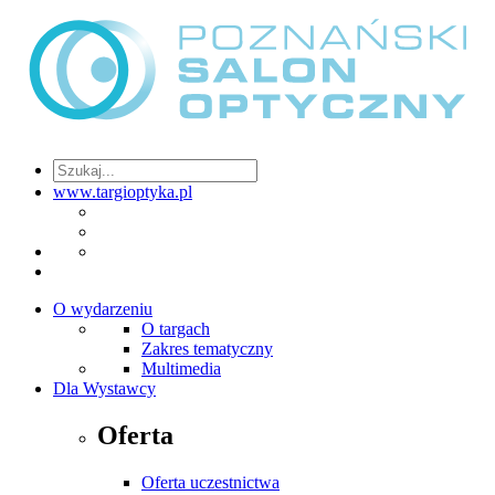
www.targioptyka.pl
O wydarzeniu
O targach
Zakres tematyczny
Multimedia
Dla Wystawcy
Oferta
Oferta uczestnictwa