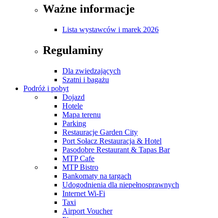
Ważne informacje
Lista wystawców i marek 2026
Regulaminy
Dla zwiedzających
Szatni i bagażu
Podróż i pobyt
Dojazd
Hotele
Mapa terenu
Parking
Restauracje Garden City
Port Sołacz Restauracja & Hotel
Pasodobre Restaurant & Tapas Bar
MTP Cafe
MTP Bistro
Bankomaty na targach
Udogodnienia dla niepełnosprawnych
Internet Wi-Fi
Taxi
Airport Voucher