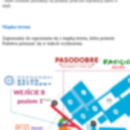
- Bilet zostanie przesłany na podany podczas rejestracji adres e-
mail.
Mapka terenu
Zapraszamy do zapoznania się z mapką terenu, która pomoże
Państwu poruszać się w trakcie wydarzenia.