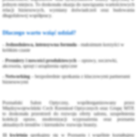
jednym miejscu. To doskonała okazja do nawiązania wartościowych
relacji biznesowych, wymiany doświadczeń oraz budowania
długofalowej współpracy.
Dlaczego warto wziąć udział?
- Jednodniowa, intensywna formuła
- maksimum korzyści w
krótkim czasie
- Premiery i nowości produktowych
– oprawy, soczewki,
akcesoria, sprzęt i urządzenia optyczne
- Networking
– bezpośrednie spotkania z kluczowymi partnerami
biznesowymi
Poznański Salon Optyczny, współorganizowany przez
Międzywojewódzki Cech Rzemiosł Optycznych oraz Grupę MTP,
to doskonała przestrzeń do rozwoju oferty salonu, uzupełnienia
kolekcji opraw, modernizacji wyposażenia oraz poznania
aktualnych trendów i kierunków rozwoju branży.
11 kwietnia
spotkajmy się w Poznaniu i wspólnie kształtujmy