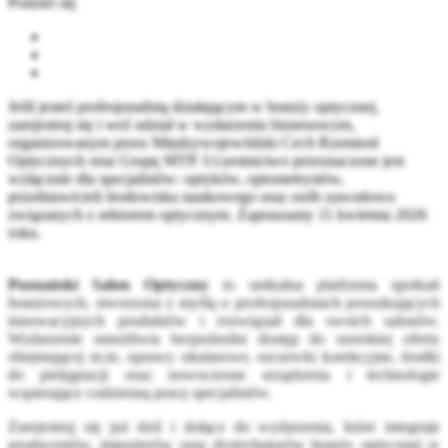
Podziel się
Jeśli jesteś profesjonalistą działającym w branży optycznej,
zarejestruj się i weź udział w wydarzeniu biznesowym,
organizowanym przez Międzywojewódzki Cech Rzemiosł
Optycznych oraz Grupę MTP. Uczestnictwo przeznaczone jest
wyłącznie dla specjalistów: optyków, optometrystów,
przedstawicieli środowiska naukowego oraz osób zawodowo
związanych z sektorem optycznym. Zapraszamy 11 kwietnia 2026
roku.
Poznański Salon Optyczny
to unikalna platforma spotkań
branżowych, stworzona z myślą o profesjonalistach poszukujących
innowacyjnych produktów i rozwiązań dla swoich salonów.
Wydarzenie umożliwia bezpośredni dostęp do szerokiej oferty
obejmującej m.in. oprawy okularowe, soczewki korekcyjne, środki
do pielęgnacji oraz nowoczesne urządzenia i technologie
wspierające codzienną pracę specjalistów.
Zarejestruj się już dziś i dołącz do wydarzenia, które integruje
producentów, importerów oraz dystrybutorów branży optycznej w