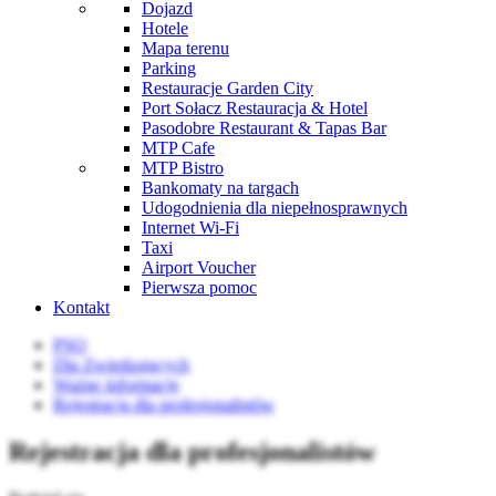
Dojazd
Hotele
Mapa terenu
Parking
Restauracje Garden City
Port Sołacz Restauracja & Hotel
Pasodobre Restaurant & Tapas Bar
MTP Cafe
MTP Bistro
Bankomaty na targach
Udogodnienia dla niepełnosprawnych
Internet Wi-Fi
Taxi
Airport Voucher
Pierwsza pomoc
Kontakt
PSO
Dla Zwiedzających
Ważne informacje
Rejestracja dla profesjonalistów
Rejestracja dla profesjonalistów