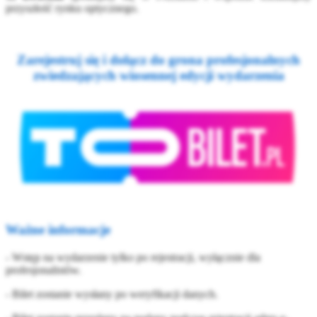
przyszłość rynku optycznego.
Zarejestruj się i dołącz do grona profesjonalnych
zwiedzających wiosennej edycji wydarzenia
Ważne informacje
- Wstęp na wydarzenie tylko po rejestracji, wyłącznie dla
profesjonalistów.
- Bilet zostanie wysłany po weryfikacji danych.