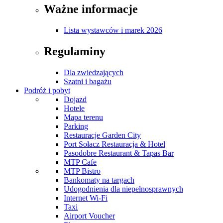
Ważne informacje
Lista wystawców i marek 2026
Regulaminy
Dla zwiedzających
Szatni i bagażu
Podróż i pobyt
Dojazd
Hotele
Mapa terenu
Parking
Restauracje Garden City
Port Sołacz Restauracja & Hotel
Pasodobre Restaurant & Tapas Bar
MTP Cafe
MTP Bistro
Bankomaty na targach
Udogodnienia dla niepełnosprawnych
Internet Wi-Fi
Taxi
Airport Voucher