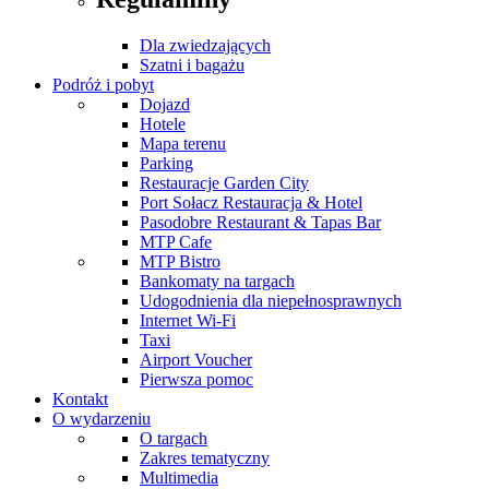
Dla zwiedzających
Szatni i bagażu
Podróż i pobyt
Dojazd
Hotele
Mapa terenu
Parking
Restauracje Garden City
Port Sołacz Restauracja & Hotel
Pasodobre Restaurant & Tapas Bar
MTP Cafe
MTP Bistro
Bankomaty na targach
Udogodnienia dla niepełnosprawnych
Internet Wi-Fi
Taxi
Airport Voucher
Pierwsza pomoc
Kontakt
O wydarzeniu
O targach
Zakres tematyczny
Multimedia