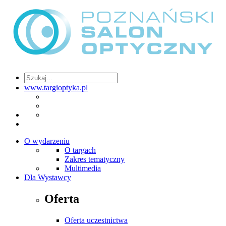
www.targioptyka.pl
O wydarzeniu
O targach
Zakres tematyczny
Multimedia
Dla Wystawcy
Oferta
Oferta uczestnictwa