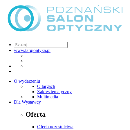
www.targioptyka.pl
O wydarzeniu
O targach
Zakres tematyczny
Multimedia
Dla Wystawcy
Oferta
Oferta uczestnictwa