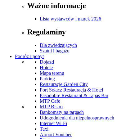
Ważne informacje
Lista wystawców i marek 2026
Regulaminy
Dla zwiedzających
Szatni i bagażu
Podróż i pobyt
Dojazd
Hotele
Mapa terenu
Parking
Restauracje Garden City
Port Sołacz Restauracja & Hotel
Pasodobre Restaurant & Tapas Bar
MTP Cafe
MTP Bistro
Bankomaty na targach
Udogodnienia dla niepełnosprawnych
Internet Wi-Fi
Taxi
Airport Voucher