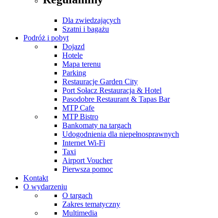
Dla zwiedzających
Szatni i bagażu
Podróż i pobyt
Dojazd
Hotele
Mapa terenu
Parking
Restauracje Garden City
Port Sołacz Restauracja & Hotel
Pasodobre Restaurant & Tapas Bar
MTP Cafe
MTP Bistro
Bankomaty na targach
Udogodnienia dla niepełnosprawnych
Internet Wi-Fi
Taxi
Airport Voucher
Pierwsza pomoc
Kontakt
O wydarzeniu
O targach
Zakres tematyczny
Multimedia