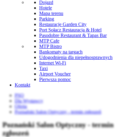
Dojazd
Hotele
Mapa terenu
Parking
Restauracje Garden City
Port Sołacz Restauracja & Hotel
Pasodobre Restaurant & Tapas Bar
MTP Cafe
MTP Bistro
Bankomaty na targach
Udogodnienia dla niepełnosprawnych
Internet Wi-Fi
Taxi
Airport Voucher
Pierwsza pomoc
Kontakt
PSO
Dla Wystawcy
Oferta
Poznański Salon Optyczny - termin zgłoszeń
Poznański Salon Optyczny - termin
zgłoszeń