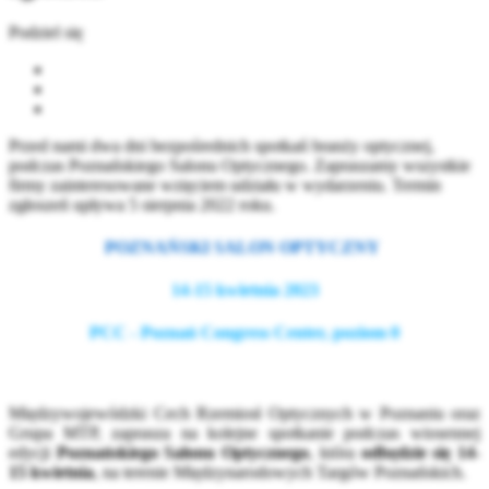
Podziel się
Przed nami dwa dni bezpośrednich spotkań branży optycznej,
podczas Poznańskiego Salonu Optycznego. Zapraszamy wszystkie
firmy zainteresowane wzięciem udziału w wydarzeniu. Termin
zgłoszeń upływa 5 sierpnia 2022 roku.
POZNAŃSKI SALON OPTYCZNY
14-15 kwietnia 2023
PCC - Poznań Congress Center, poziom 0
Międzywojewódzki Cech Rzemiosł Optycznych w Poznaniu oraz
Grupa MTP, zaprasza na kolejne spotkanie podczas wiosennej
edycji
Poznańskiego Salonu Optycznego
, która
odbędzie się 14-
15 kwietnia
, na terenie Międzynarodowych Targów Poznańskich.