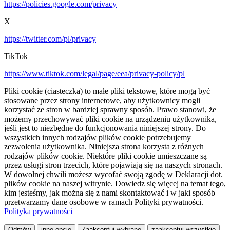
https://policies.google.com/privacy
X
https://twitter.com/pl/privacy
TikTok
https://www.tiktok.com/legal/page/eea/privacy-policy/pl
Pliki cookie (ciasteczka) to małe pliki tekstowe, które mogą być
stosowane przez strony internetowe, aby użytkownicy mogli
korzystać ze stron w bardziej sprawny sposób. Prawo stanowi, że
możemy przechowywać pliki cookie na urządzeniu użytkownika,
jeśli jest to niezbędne do funkcjonowania niniejszej strony. Do
wszystkich innych rodzajów plików cookie potrzebujemy
zezwolenia użytkownika. Niniejsza strona korzysta z różnych
rodzajów plików cookie. Niektóre pliki cookie umieszczane są
przez usługi stron trzecich, które pojawiają się na naszych stronach.
W dowolnej chwili możesz wycofać swoją zgodę w Deklaracji dot.
plików cookie na naszej witrynie. Dowiedz się więcej na temat tego,
kim jesteśmy, jak można się z nami skontaktować i w jaki sposób
przetwarzamy dane osobowe w ramach Polityki prywatności.
Polityka prywatności
Odmów
inne opcje
Zaakceptuj wybrane
zaakceptuj wszystkie