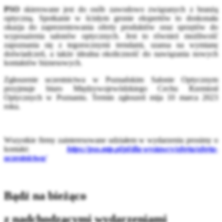
PSO
skierowane jest do osób zawodowo związanych z branżą
optyczną. Spotkanie w ścisłym gronie ekspertów to doskonała
okazja do zaprezentowania oferty produktów oraz sprzętów do
wyposażenia salonów optycznych. Jest to również możliwość
zapoznania się z tegorocznymi trendami, szansa na wymianę
doświadczeń, a także idealna okoliczność do nawiązania nowych
kontaktów biznesowych.
Zgłoszenie uczestnictwa w Poznańskim Salonie Optycznym
przyjmuje biuro Międzywojewódzkiego Cechu Rzemiosł
Optycznych w Poznaniu. Termin zgłoszeń mija 10 marca 2023
roku.
Wszystkie firmy zainteresowane udziałem w wydarzeniu prosimy o
kontakt:
https://pso.mtp.pl/pl/dla-wystawcy/oferta/oferta-
uczestnictwa/
Bądź na bieżąco
z nadchodzącymi wydarzeniami