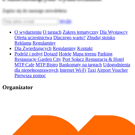
Zapisz się do naszego newslettera
Wyślij
O wydarzeniu
O targach
Zakres tematyczny
Dla Wystawcy
Oferta uczestnictwa
Dlaczego warto?
Zbuduj stoisko
Reklama
Regulaminy
Dla Zwiedzających
Regulaminy
Kontakt
Podróż i pobyt
Dojazd
Hotele
Mapa terenu
Parking
Restauracje Garden City
Port Sołacz Restauracja & Hotel
MTP Cafe
MTP Bistro
Bankomaty na targach
Udogodnienia
dla niepełnosprawnych
Internet Wi-Fi
Taxi
Airport Voucher
Pierwsza pomoc
Organizator